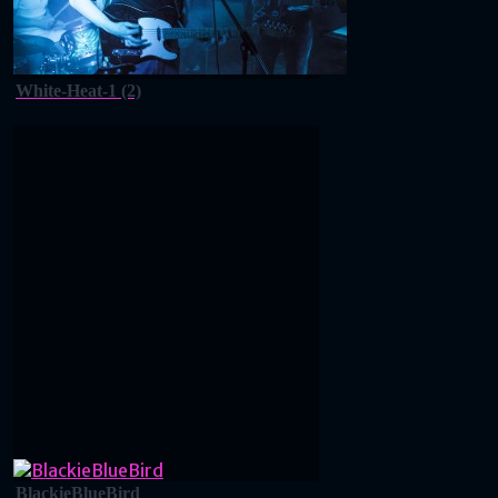
White-Heat-1 (2)
BlackieBlueBird