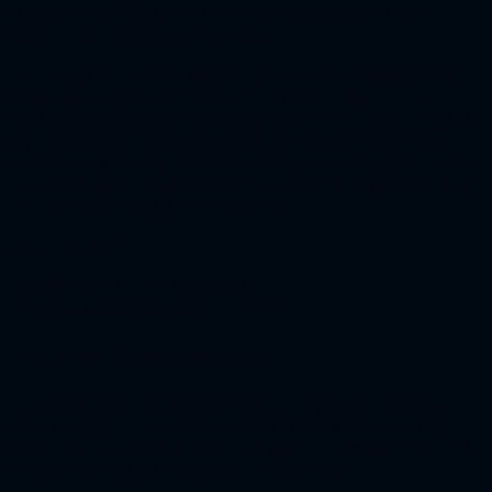
Blackstar-periode, Talk Talk, Radiohead, Beck samt
90’er-inspireret alternativ rock.
I slutningen af 2024 udgav duoen LP’en
It Looked Like
Rain
, produceret og mixet af Thomas Li (Martin Hall,
Palle Mikkelborg, osv. osv.) og masteret af den tidligere
Rolling Stones-producer og lydtekniker Chris Kimsey.
Pladen har gjort sig markant bemærket med over 11.000
lyttere og over 29.000 Spotify-streams, og vi glæder os
til at opleve dem igen 13. december.
North Ship er:
Tom Golzen: Guitar og vokaler
Francis Nørgaard Jensen: Trommer
Tralalas Releasekoncert
Tralalas er Morten Alsingers con-amore-noir projekt.
Med en baggrund i eksperimenterende elektronisk og
elektropunkudgivelser er Tralalas en tilbagevenden til rå
sangskrivning og analog instrumentering.