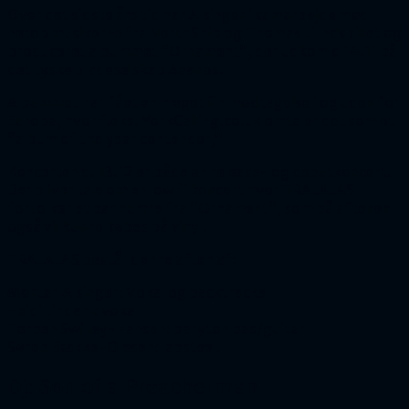
Over det sidste års tid har Alsinger i samarbejde med
netop musikerne fra NorthShip og Thomas Li indspillet og
produceret albummet “Ornament”, der udkom d 14.11 på
det tyske pladeselskab Aeanos.
Albummet har fået en meget fin modtagelse i og uden for
Europa, hvor f.eks. YorkCalling.co.uk omtaler det som et
“album of the year contender,”
Koncerten d. 13.12 er både en release- og debutkoncert.
Der bliver tale om en low fi koncert hvor TRALALAS
fortolker et par numre fra “Ornament”, som på aftenen
også vil kunne købes på vinyl.
TRALALAS består denne aften af:
Morten Alsinger: Vokal og backtracks
Heidi Lindahl: vokal
Torben Swilley-Hansen: baryton bas/guitar
Søren Bække-Olesen: lapsteel.
Dj: Son of a Preacherman