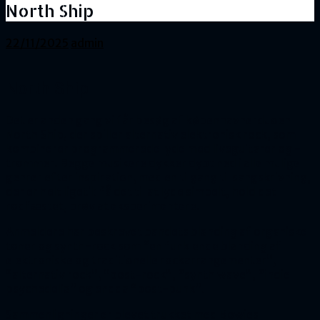
North Ship
22/11/2025
admin
North Ship
Det er anden gang vi får besøg af københavnerduoen
North Ship, der spiller alternativ elektronisk rock, som
kombinerer programmerede lyde med liveguitarer og -
trommer. Begge musikere dykker dybt ned i alle mulige
genrer efter inspiration, med en tilgang til sangskrivning,
der er helt ligetil: få det til at lyde simpelt, hold det
rodfæstet, prøv at eksperimentere.
Anmeldere har beskrevet bandets blanding af organiske
toner og synth-rock som “en funklende blanding af
elektroniske og traditionelle rockarrangementer”,
“alternativ rock”, “post-rock”, “synth wave”, “indie
psychedelia” og endda “post-punk”.
Sammenligninger er blevet trukket med Bowies