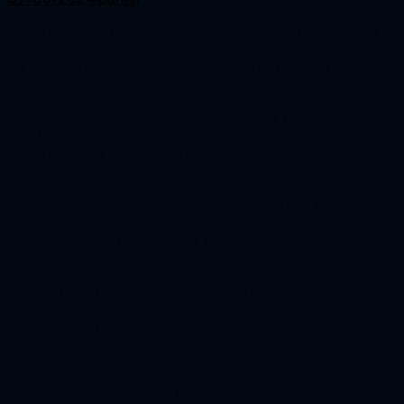
Som sagt startede vi sommerferien uden helt at vide hvor
vi skulle hen med Frederiksberg Country Club. Vi tog en
tænkepause, der sluttede, da vi prøvede at forestille os
en fremtid uden klubben.
Vi er nu superpglade for at sige, at vi i hvert fald bliver
ved året ud. Morten er tilbage, fuld af idéer som altid, og
vi er ved at skabe nogle nye samarbejder og formater,
der forhåbentlig betyder, at vi kan fortsætte ind i 2025.
Humlen i det hele er, at vi elsker at arrangere koncerter, vi
elsker musikken og vi elsker vores publikum, men vi
mangler frivillige til afviklingen – særlig lørdag og
søndag eftermiddag, hvor vi stiller op og tager ned.
Hvis nogen derude har lyst til at lægge måske 2 – 4
timers indsats i forbindelse med vores koncerter, så ville
det betyde uendeligt meget for de to af os der står for
hele afviklingen lige nu. Send os en PM, så kan vi snakke
mere.
Vi ses d 14.9 hvor TROELS JØRGESENs UNO SOUL besøger