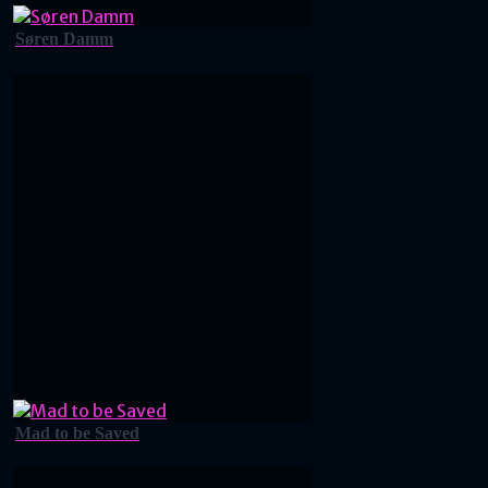
Søren Damm
Mad to be Saved