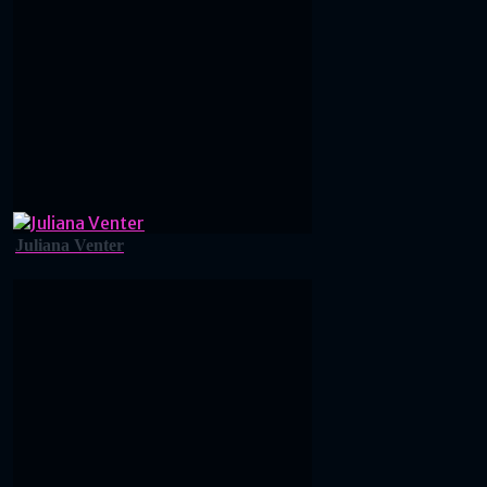
Juliana Venter