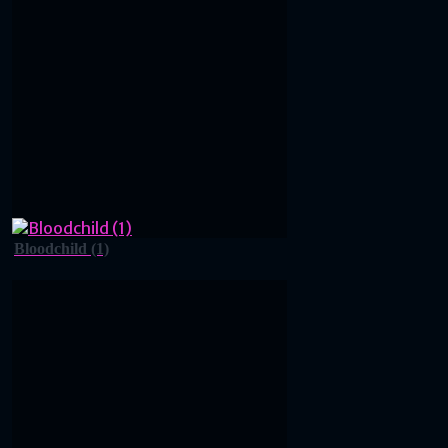
Bloodchild (1)