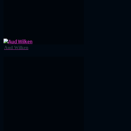
Aud Wilken