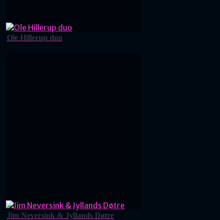
Ole Hillerup duo
Jim Neversink & Jyllands Døtre