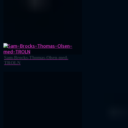
Sam-Brocks-Thomas-Olsen-med-
TROLN